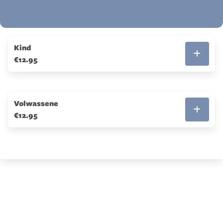
Kind
€12.95
Volwassene
€12.95