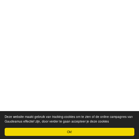
Deze website maakt gebruik van tracking-cookies om te zien of de online campagnes van
Gaudeamus effectief zijn, door verder te gaan accepteer je deze cookies
Ok!