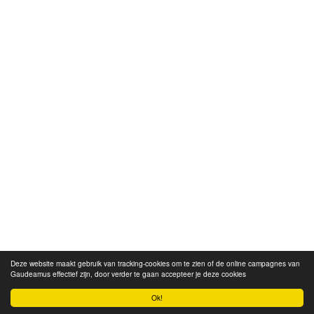
Deze website maakt gebruik van tracking-cookies om te zien of de online campagnes van
Gaudeamus effectief zijn, door verder te gaan accepteer je deze cookies
Ok!