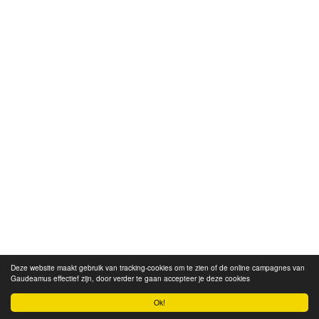
Deze website maakt gebruik van tracking-cookies om te zien of de online campagnes van
Gaudeamus effectief zijn, door verder te gaan accepteer je deze cookies
Ok!