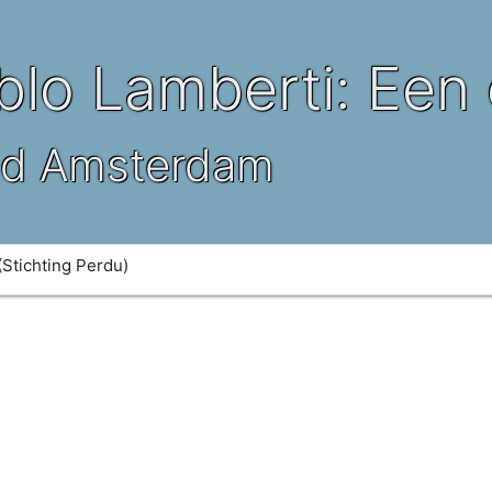
o Lamberti: Een o
nd Amsterdam
(Stichting Perdu)