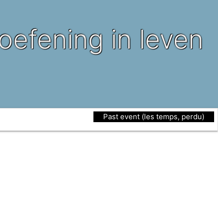
efening in leven
Past event (les temps, perdu)